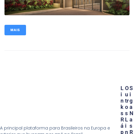
MAIS
L
O
S
I
U
I
N
Tr
G
K
O
A
S
S
N
R
L
A
Á
I
S
A principal plataforma para Brasileiros na Europa e
P
N
R