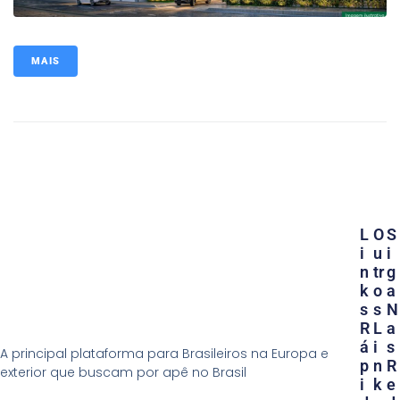
MAIS
L
O
S
I
U
I
N
Tr
G
K
O
A
S
S
N
R
L
A
Á
I
S
A principal plataforma para Brasileiros na Europa e
P
N
R
exterior que buscam por apê no Brasil
I
K
E