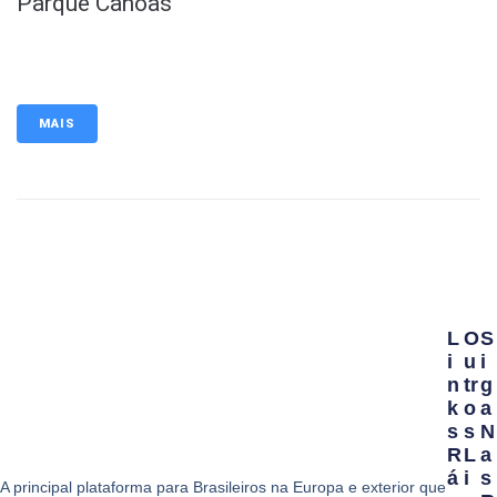
Parque Canoas
MAIS
L
O
S
I
U
I
N
Tr
G
K
O
A
S
S
N
R
L
A
Á
I
S
A principal plataforma para Brasileiros na Europa e exterior que