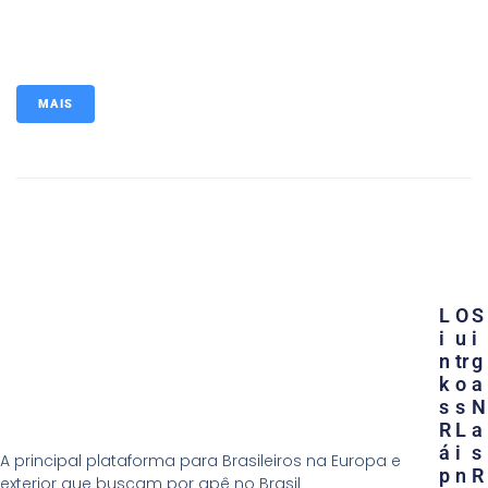
MAIS
L
O
S
I
U
I
N
Tr
G
K
O
A
S
S
N
R
L
A
Á
I
S
A principal plataforma para Brasileiros na Europa e
P
N
R
exterior que buscam por apê no Brasil