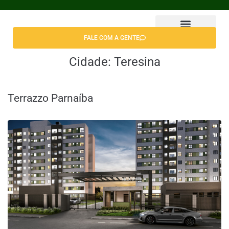
FALE COM A GENTE
Encontrar Apê
Cidade:
Teresina
Terrazzo Parnaíba