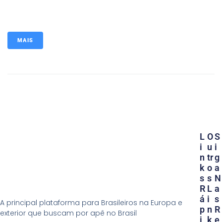
MAIS
L
O
S
I
U
I
N
Tr
G
K
O
A
S
S
N
R
L
A
Á
I
S
A principal plataforma para Brasileiros na Europa e
P
N
R
exterior que buscam por apê no Brasil
I
K
E