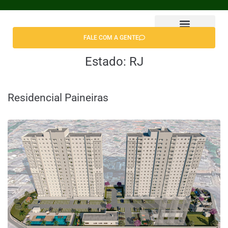
FALE COM A GENTE
Encontrar Apê
Estado:
RJ
Residencial Paineiras