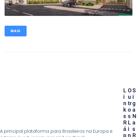
MAIS
L
O
S
I
U
I
N
Tr
G
K
O
A
S
S
N
R
L
A
Á
I
S
A principal plataforma para Brasileiros na Europa e
P
N
R