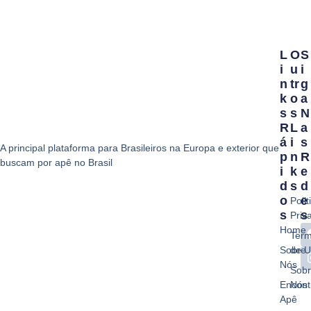
L
O
S
I
U
I
N
Tr
G
K
O
A
S
S
N
R
L
A
Á
I
S
A principal plataforma para Brasileiros na Europa e exterior que
P
N
R
buscam por apê no Brasil
I
K
E
D
S
D
O
E
Polit
S
S
Priv
Home
Ter
Sobre
de 
Nós
Sob
Encont
Nós
Apê