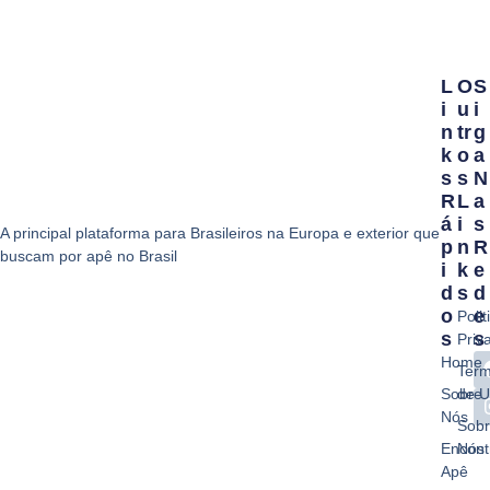
L
O
S
I
U
I
N
Tr
G
K
O
A
S
S
N
R
L
A
Á
I
S
A principal plataforma para Brasileiros na Europa e exterior que
P
N
R
buscam por apê no Brasil
I
K
E
D
S
D
O
E
Polit
S
S
Priv
Home
Ter
Sobre
de 
Nós
Sob
Encont
Nós
Apê