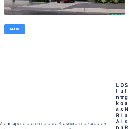
MAIS
L
O
S
I
U
I
N
Tr
G
K
O
A
S
S
N
R
L
A
Á
I
S
A principal plataforma para Brasileiros na Europa e
P
N
R