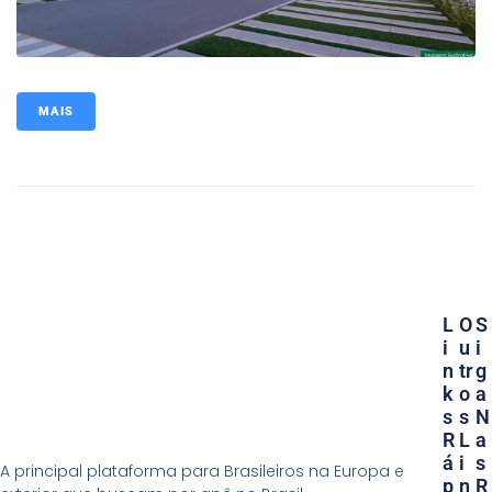
MAIS
L
O
S
I
U
I
N
Tr
G
K
O
A
S
S
N
R
L
A
Á
I
S
A principal plataforma para Brasileiros na Europa e
P
N
R