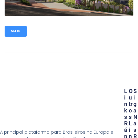
MAIS
L
O
S
I
U
I
N
Tr
G
K
O
A
S
S
N
R
L
A
Á
I
S
A principal plataforma para Brasileiros na Europa e
P
N
R