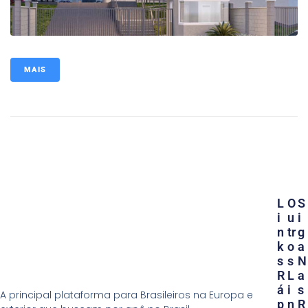
MAIS
L
O
S
I
U
I
N
Tr
G
K
O
A
S
S
N
R
L
A
Á
I
S
A principal plataforma para Brasileiros na Europa e
P
N
R