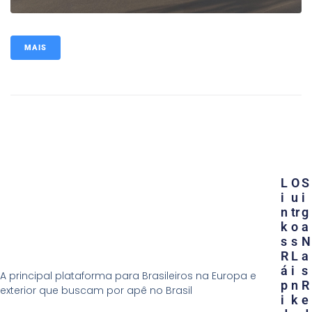
MAIS
L
O
S
I
U
I
N
Tr
G
K
O
A
S
S
N
R
L
A
Á
I
S
A principal plataforma para Brasileiros na Europa e
P
N
R
exterior que buscam por apê no Brasil
I
K
E