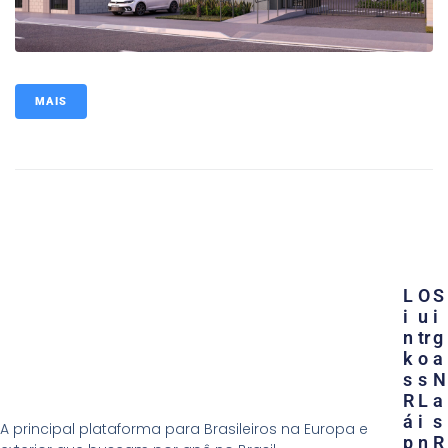
MAIS
L
O
S
I
U
I
N
Tr
G
K
O
A
S
S
N
R
L
A
Á
I
S
A principal plataforma para Brasileiros na Europa e
P
N
R