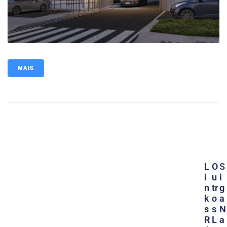
MAIS
L
O
S
I
U
I
N
Tr
G
K
O
A
S
S
N
R
L
A