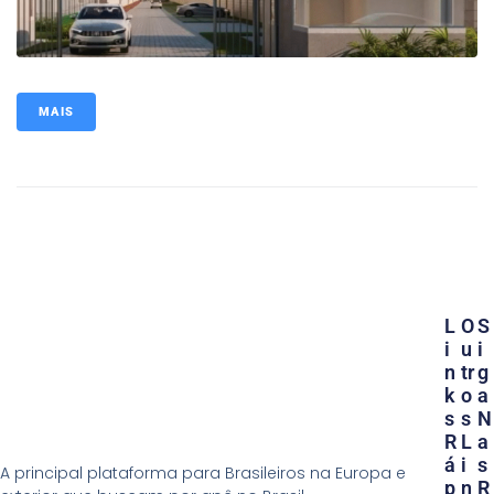
MAIS
L
O
S
I
U
I
N
Tr
G
K
O
A
S
S
N
R
L
A
Á
I
S
A principal plataforma para Brasileiros na Europa e
P
N
R