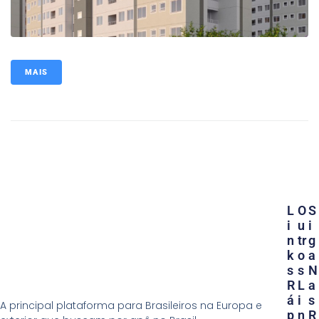
MAIS
L
O
S
I
U
I
N
Tr
G
K
O
A
S
S
N
R
L
A
Á
I
S
A principal plataforma para Brasileiros na Europa e
P
N
R