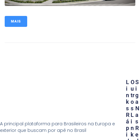
MAIS
L
O
S
I
U
I
N
Tr
G
K
O
A
S
S
N
R
L
A
Á
I
S
A principal plataforma para Brasileiros na Europa e
P
N
R
exterior que buscam por apê no Brasil
I
K
E