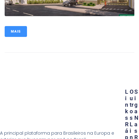
MAIS
L
O
S
I
U
I
N
Tr
G
K
O
A
S
S
N
R
L
A
Á
I
S
A principal plataforma para Brasileiros na Europa e
P
N
R