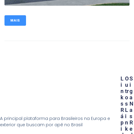
MAIS
L
O
S
I
U
I
N
Tr
G
K
O
A
S
S
N
R
L
A
Á
I
S
A principal plataforma para Brasileiros na Europa e
P
N
R
exterior que buscam por apê no Brasil
I
K
E