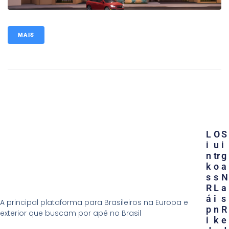
MAIS
L
O
S
I
U
I
N
Tr
G
K
O
A
S
S
N
R
L
A
Á
I
S
A principal plataforma para Brasileiros na Europa e
P
N
R
exterior que buscam por apê no Brasil
I
K
E