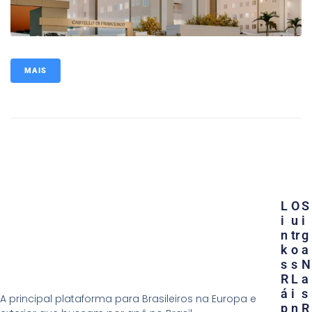
MAIS
L
O
S
I
U
I
N
Tr
G
K
O
A
S
S
N
R
L
A
Á
I
S
A principal plataforma para Brasileiros na Europa e
P
N
R