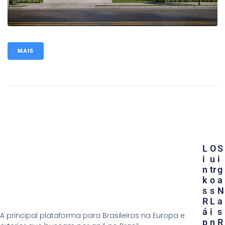
MAIS
L
O
S
I
U
I
N
Tr
G
K
O
A
S
S
N
R
L
A
Á
I
S
A principal plataforma para Brasileiros na Europa e
P
N
R