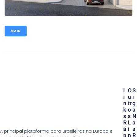
MAIS
L
O
S
I
U
I
N
Tr
G
K
O
A
S
S
N
R
L
A
Á
I
S
A principal plataforma para Brasileiros na Europa e
P
N
R