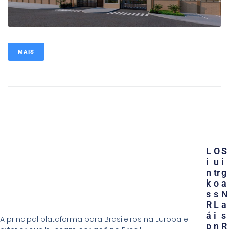
MAIS
L
O
S
I
U
I
N
Tr
G
K
O
A
S
S
N
R
L
A
Á
I
S
A principal plataforma para Brasileiros na Europa e
P
N
R