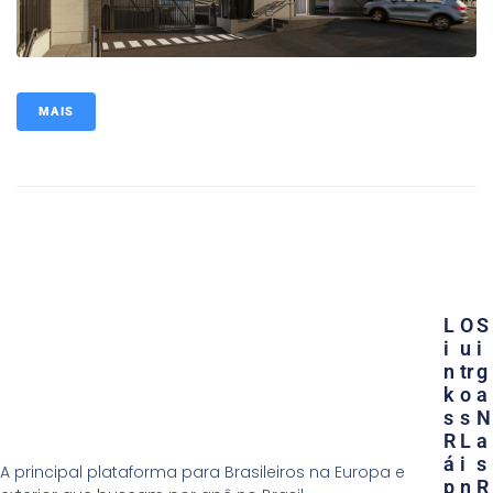
MAIS
L
O
S
I
U
I
N
Tr
G
K
O
A
S
S
N
R
L
A
Á
I
S
A principal plataforma para Brasileiros na Europa e
P
N
R