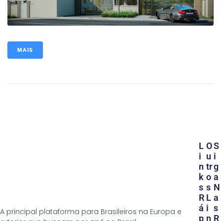
MAIS
L
O
S
I
U
I
N
Tr
G
K
O
A
S
S
N
R
L
A
Á
I
S
A principal plataforma para Brasileiros na Europa e
P
N
R