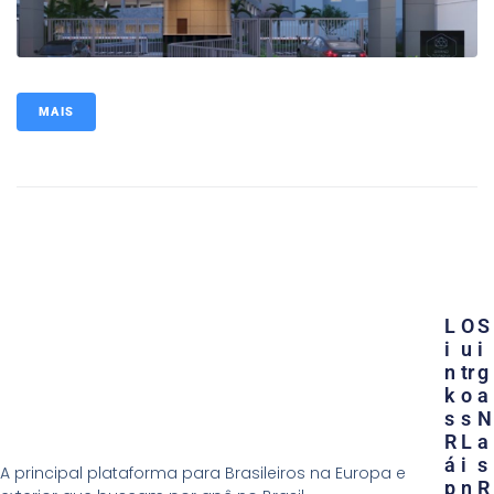
MAIS
L
O
S
I
U
I
N
Tr
G
K
O
A
S
S
N
R
L
A
Á
I
S
A principal plataforma para Brasileiros na Europa e
P
N
R