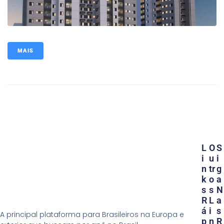
MAIS
L
O
S
I
U
I
N
Tr
G
K
O
A
S
S
N
R
L
A
Á
I
S
A principal plataforma para Brasileiros na Europa e
P
N
R