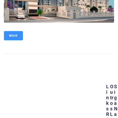
MAIS
L
O
S
I
U
I
N
Tr
G
K
O
A
S
S
N
R
L
A