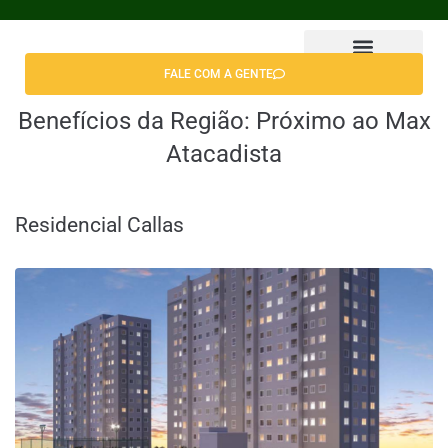
FALE COM A GENTE
Encontrar Apê
Benefícios da Região:
Próximo ao Max
Atacadista
Residencial Callas