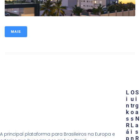
MAIS
L
O
S
I
U
I
N
Tr
G
K
O
A
S
S
N
R
L
A
Á
I
S
A principal plataforma para Brasileiros na Europa e
P
N
R