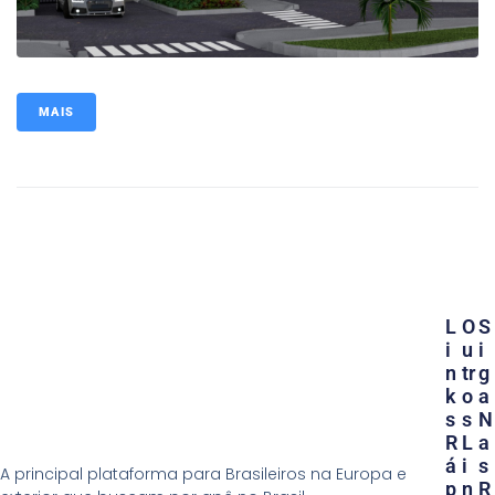
MAIS
L
O
S
I
U
I
N
Tr
G
K
O
A
S
S
N
R
L
A
Á
I
S
A principal plataforma para Brasileiros na Europa e
P
N
R