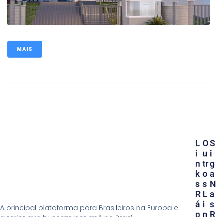
MAIS
L
O
S
I
U
I
N
Tr
G
K
O
A
S
S
N
R
L
A
Á
I
S
A principal plataforma para Brasileiros na Europa e
P
N
R