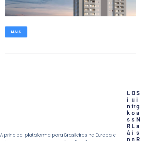
MAIS
L
O
S
I
U
I
N
Tr
G
K
O
A
S
S
N
R
L
A
Á
I
S
A principal plataforma para Brasileiros na Europa e
P
N
R