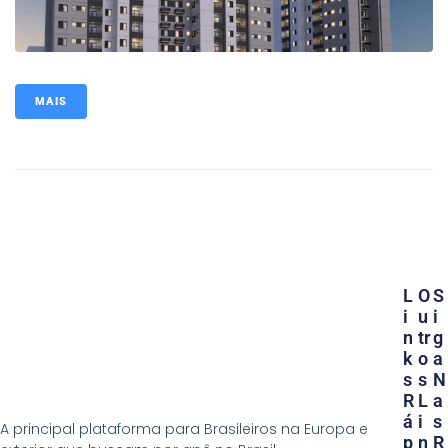
MAIS
L
O
S
I
U
I
N
Tr
G
K
O
A
S
S
N
R
L
A
Á
I
S
A principal plataforma para Brasileiros na Europa e
P
N
R