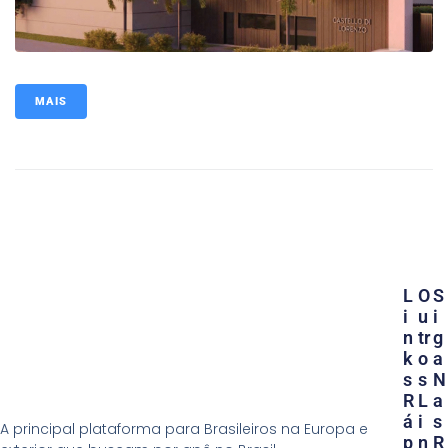
MAIS
L
O
S
I
U
I
N
Tr
G
K
O
A
S
S
N
R
L
A
Á
I
S
A principal plataforma para Brasileiros na Europa e
P
N
R