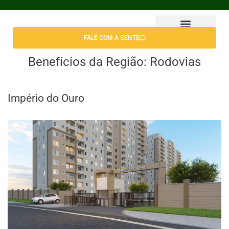
FALE COM A GENTE
Encontrar Apê
Benefícios da Região:
Rodovias
Império do Ouro