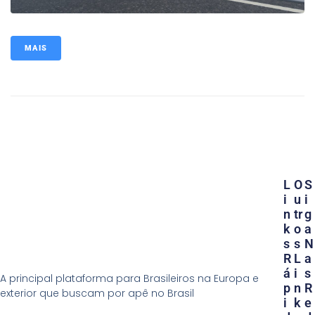
MAIS
L
O
S
I
U
I
N
Tr
G
K
O
A
S
S
N
R
L
A
Á
I
S
A principal plataforma para Brasileiros na Europa e
P
N
R
exterior que buscam por apê no Brasil
I
K
E