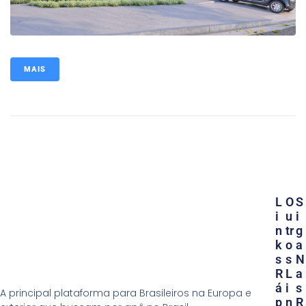
MAIS
L
O
S
I
U
I
N
Tr
G
K
O
A
S
S
N
R
L
A
Á
I
S
A principal plataforma para Brasileiros na Europa e
P
N
R