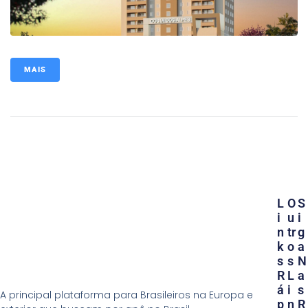
MAIS
L
O
S
I
U
I
N
Tr
G
K
O
A
S
S
N
R
L
A
Á
I
S
A principal plataforma para Brasileiros na Europa e
P
N
R