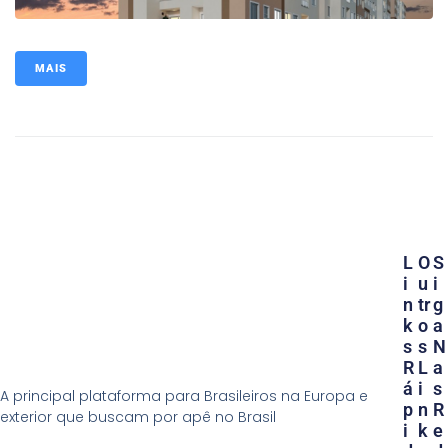
MAIS
L
O
S
I
U
I
N
Tr
G
K
O
A
S
S
N
R
L
A
Á
I
S
A principal plataforma para Brasileiros na Europa e
P
N
R
exterior que buscam por apê no Brasil
I
K
E