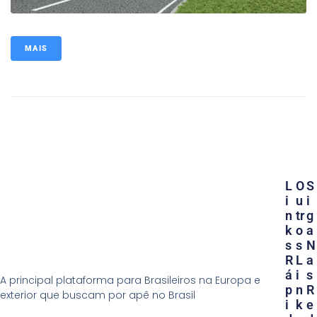
MAIS
L
O
S
I
U
I
N
Tr
G
K
O
A
S
S
N
R
L
A
Á
I
S
A principal plataforma para Brasileiros na Europa e
P
N
R
exterior que buscam por apê no Brasil
I
K
E