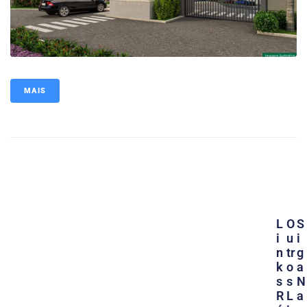
MAIS
L
O
S
I
U
I
N
Tr
G
K
O
A
S
S
N
R
L
A