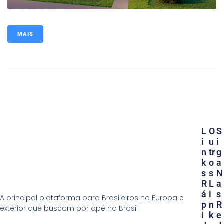
MAIS
L
O
S
I
U
I
N
Tr
G
K
O
A
S
S
N
R
L
A
Á
I
S
A principal plataforma para Brasileiros na Europa e
P
N
R
exterior que buscam por apê no Brasil
I
K
E