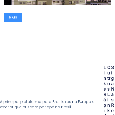
MAIS
L
O
S
I
U
I
N
Tr
G
K
O
A
S
S
N
R
L
A
Á
I
S
A principal plataforma para Brasileiros na Europa e
P
N
R
exterior que buscam por apê no Brasil
I
K
E