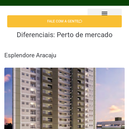
FALE COM A GENTE
Encontrar Apê
Diferenciais:
Perto de mercado
Esplendore Aracaju