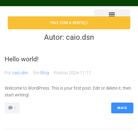
FALE COM A GENTE
Autor:
caio.dsn
Hello world!
Por
caio.dsn
Em
Blog
Postou
2024-11-17
Welcome to WordPress. This is your first post. Edit or delete it, then
start writing!
MAIS
1