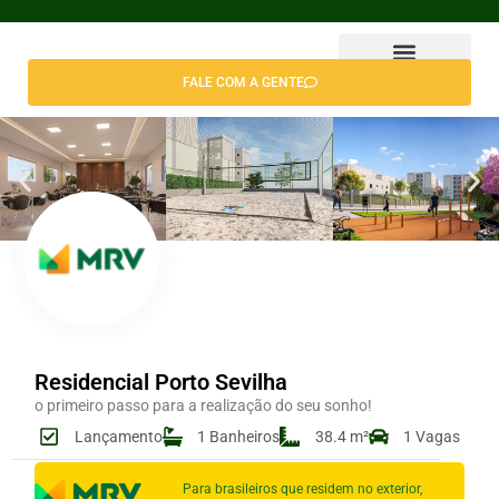
FALE COM A GENTE
Encontrar Apê
Residencial Porto Sevilha
o primeiro passo para a realização do seu sonho!
Lançamento
1 Banheiros
38.4 m²
1 Vagas
Para brasileiros que residem no exterior,